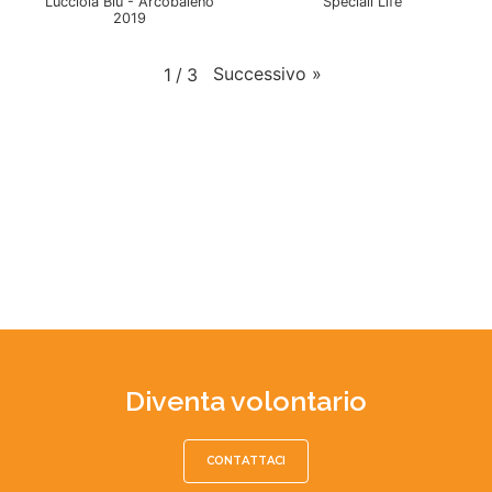
Lucciola Blu - Arcobaleno
Speciali Life
2019
Successivo
»
1
/
3
Diventa volontario
CONTATTACI