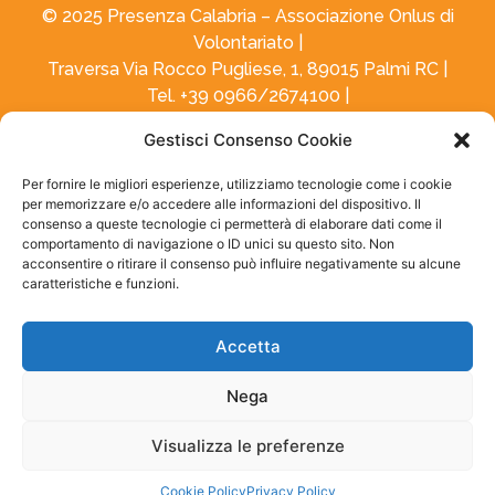
© 2025 Presenza Calabria – Associazione Onlus di
Volontariato |
Traversa Via Rocco Pugliese, 1, 89015 Palmi RC
|
Tel. +39 0966/2674100
|
presenza.calabria@gmail.com
Gestisci Consenso Cookie
P.I. 91002300803 |
Tutela e Privacy
|
Certificazione
di Sistema di Gestione
|
Cookie Policy
|
Portale
Per fornire le migliori esperienze, utilizziamo tecnologie come i cookie
Whistleblowing
per memorizzare e/o accedere alle informazioni del dispositivo. Il
consenso a queste tecnologie ci permetterà di elaborare dati come il
comportamento di navigazione o ID unici su questo sito. Non
acconsentire o ritirare il consenso può influire negativamente su alcune
Designed by
be2be
–
Realizzazione Siti Web Torino
caratteristiche e funzioni.
Accetta
Nega
Visualizza le preferenze
Cookie Policy
Privacy Policy