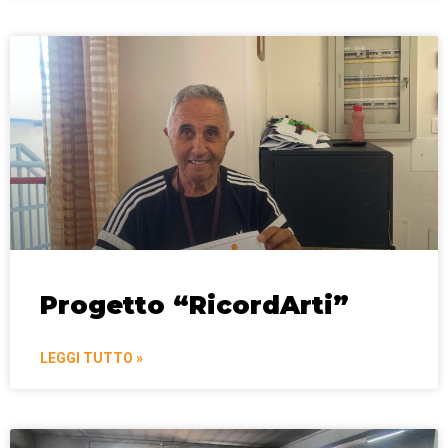
Progetto “RicordArti”
LEGGI TUTTO »